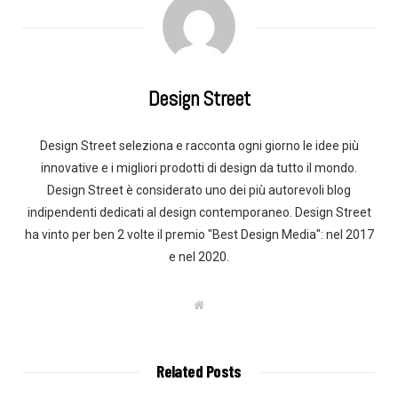
Design Street
Design Street seleziona e racconta ogni giorno le idee più
innovative e i migliori prodotti di design da tutto il mondo.
Design Street è considerato uno dei più autorevoli blog
indipendenti dedicati al design contemporaneo. Design Street
ha vinto per ben 2 volte il premio "Best Design Media": nel 2017
e nel 2020.
W
e
b
s
i
t
Related Posts
e