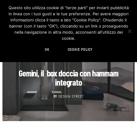
Questo sito utilizza cookie di “terze parti” per inviarti pubblicità
in linea con i tuoi gusti e le tue preferenze. Per avere maggiori
F
I
a
n
informazioni clicca il tasto a lato "Cookie Policy". Chiudendo il
c
s
banner (con il tasto "OK"), cliccando su un link o proseguendo
e
t
b
a
nella navigazione in altra modo, acconsenti all'utilizzo dei
o
g
cookie.
o
r
k
a
m
OK
COOKIE POLICY
BAGNO
Gemini, il box doccia con hammam
integrato
BY
DESIGN STREET