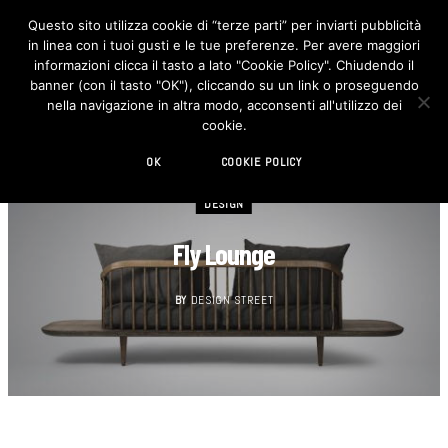
Questo sito utilizza cookie di “terze parti” per inviarti pubblicità
in linea con i tuoi gusti e le tue preferenze. Per avere maggiori
F
I
a
n
informazioni clicca il tasto a lato "Cookie Policy". Chiudendo il
c
s
banner (con il tasto "OK"), cliccando su un link o proseguendo
e
t
b
a
nella navigazione in altra modo, acconsenti all'utilizzo dei
o
g
cookie.
o
r
k
a
m
OK
COOKIE POLICY
DESIGN
Fly Lounge
BY
DESIGN STREET