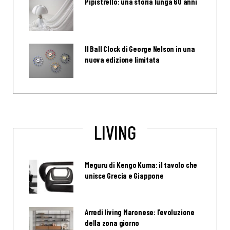
Pipistrello: una storia lunga 60 anni
Il Ball Clock di George Nelson in una
nuova edizione limitata
LIVING
Meguru di Kengo Kuma: il tavolo che
unisce Grecia e Giappone
Arredi living Maronese: l’evoluzione
della zona giorno