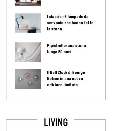
I classici: 9 lampade da
scrivania che hanno fatto
la storia
Pipistrello: una storia
lunga 60 anni
Il Ball Clock di George
Nelson in una nuova
edizione limitata
LIVING