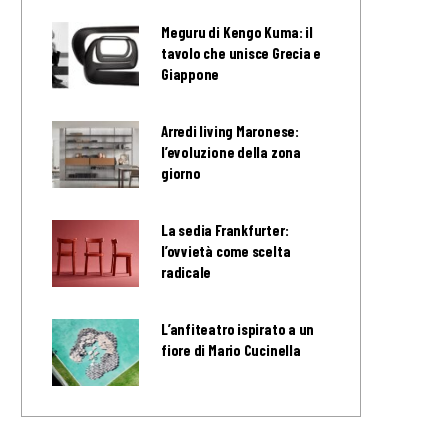
Meguru di Kengo Kuma: il
tavolo che unisce Grecia e
Giappone
Arredi living Maronese:
l’evoluzione della zona
giorno
La sedia Frankfurter:
l’ovvietà come scelta
radicale
L’anfiteatro ispirato a un
fiore di Mario Cucinella