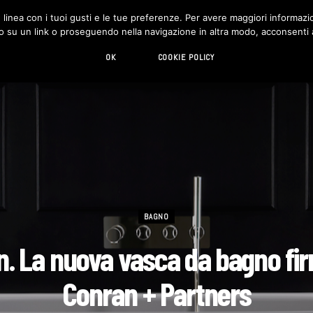
in linea con i tuoi gusti e le tue preferenze. Per avere maggiori informazio
DESIGN
LIVING
HI-TECH
CHI SIAMO
o su un link o proseguendo nella navigazione in altra modo, acconsenti al
OK
COOKIE POLICY
BAGNO
n. La nuova vasca da bagno fi
Conran + Partners