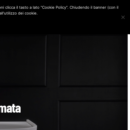
ni clicca il tasto a lato "Cookie Policy". Chiudendo il banner (con il
CONTATTI
l'utilizzo dei cookie.
F
I
P
L
a
n
i
i
c
s
n
n
e
t
t
k
b
a
e
e
o
g
r
d
o
r
e
I
k
a
s
n
m
t
rmata