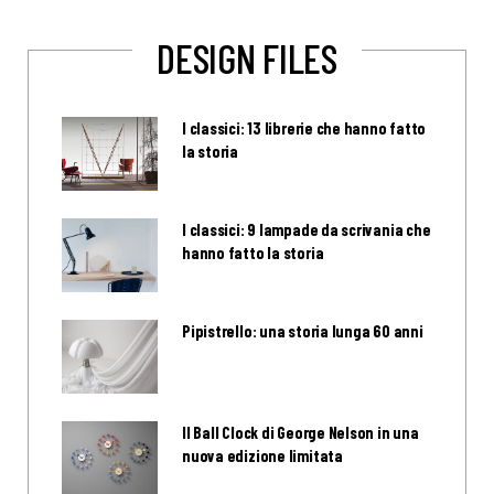
DESIGN FILES
I classici: 13 librerie che hanno fatto
la storia
I classici: 9 lampade da scrivania che
hanno fatto la storia
Pipistrello: una storia lunga 60 anni
Il Ball Clock di George Nelson in una
nuova edizione limitata