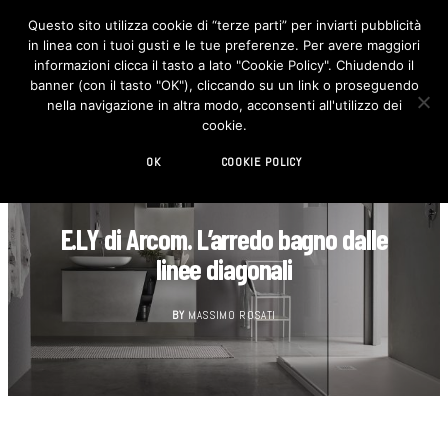
Questo sito utilizza cookie di “terze parti” per inviarti pubblicità
in linea con i tuoi gusti e le tue preferenze. Per avere maggiori
F
I
a
n
informazioni clicca il tasto a lato "Cookie Policy". Chiudendo il
c
s
banner (con il tasto "OK"), cliccando su un link o proseguendo
e
t
b
a
nella navigazione in altra modo, acconsenti all'utilizzo dei
o
g
cookie.
o
r
k
a
m
OK
COOKIE POLICY
BAGNO
E.LY di Arcom. L’arredo bagno dalle
linee diagonali
BY
MASSIMO ROSATI