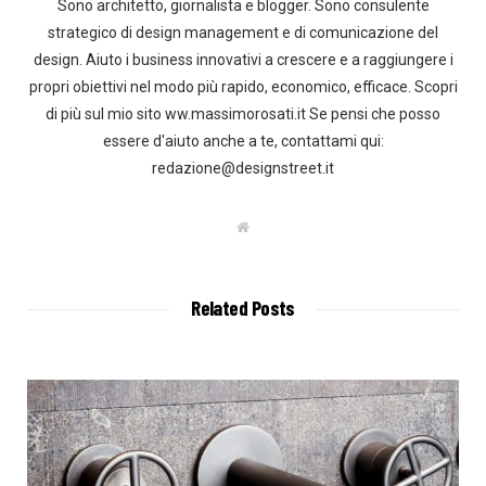
Sono architetto, giornalista e blogger. Sono consulente
strategico di design management e di comunicazione del
design. Aiuto i business innovativi a crescere e a raggiungere i
propri obiettivi nel modo più rapido, economico, efficace. Scopri
di più sul mio sito ww.massimorosati.it Se pensi che posso
essere d'aiuto anche a te, contattami qui:
redazione@designstreet.it
W
e
b
s
i
t
Related Posts
e