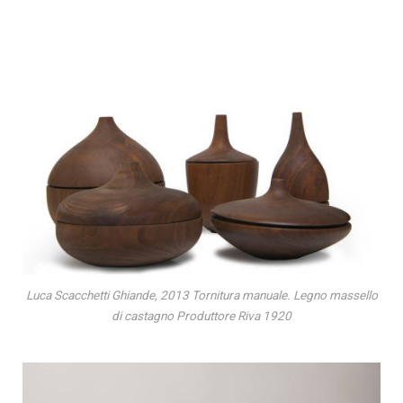
Luca Scacchetti Ghiande, 2013 Tornitura manuale. Legno massello
di castagno Produttore Riva 1920