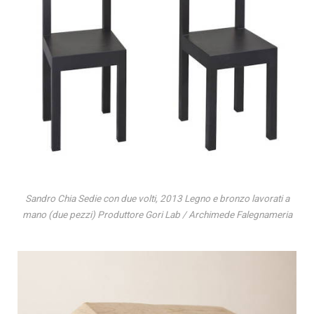
Sandro Chia Sedie con due volti, 2013 Legno e bronzo lavorati a
mano (due pezzi) Produttore Gori Lab / Archimede Falegnameria