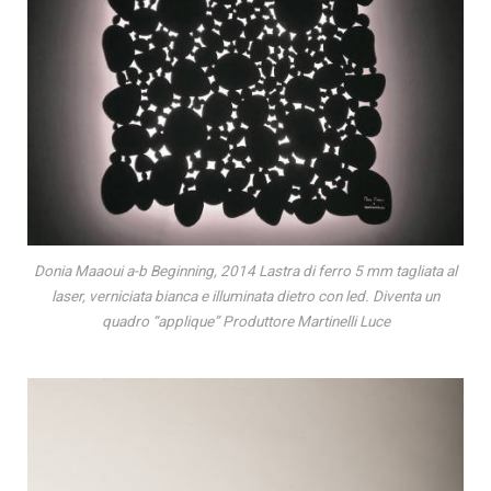
Donia Maaoui a-b Beginning, 2014 Lastra di ferro 5 mm tagliata al
laser, verniciata bianca e illuminata dietro con led. Diventa un
quadro “applique” Produttore Martinelli Luce