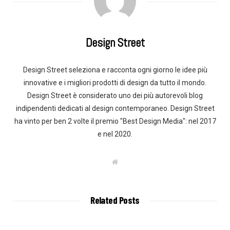
Design Street
Design Street seleziona e racconta ogni giorno le idee più
innovative e i migliori prodotti di design da tutto il mondo.
Design Street è considerato uno dei più autorevoli blog
indipendenti dedicati al design contemporaneo. Design Street
ha vinto per ben 2 volte il premio "Best Design Media": nel 2017
e nel 2020.
W
e
b
s
i
t
Related Posts
e