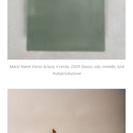
Mario Nanni Verso la luce, il verde, 2009 Gesso, olio, metallo, luce
Autoproduzione