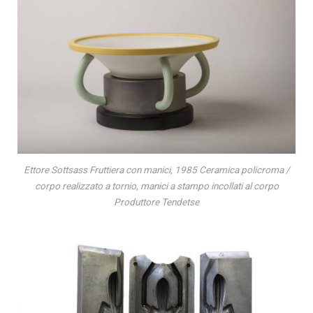
Ettore Sottsass Fruttiera con manici, 1985 Ceramica policroma /
corpo realizzato a tornio, manici a stampo incollati al corpo
Produttore Tendetse