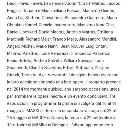
Decq, Flavio Favelli, Leo Fender/John “Crash” Matos, Jacopo
Foggini, Doriana e Massimiliano Fuksas, Massimo Giacon,
Anna Gili, Stefano Giovannoni, Alessandro Guerriero, Maria
Christina Hamel, Daniele Innamorato, Massimo Iosa Ghini,
Daniel Libeskind, Donia Maaoui, Antonio Marras, Emiliana
Martinelli, Richard Meier, Franco Mello, Alessandro Mendini,
Angelo Micheli, Mario Nanni, Jean Nouvel, Luigi Ontani,
Mimmo Paladino, Luca Pancrazzi, Francesco Patriarca,
Fabio Rotella, Andrea Salvetti, William Sawaya, Luca
Scacchetti, Claudio Silvestrin, Ettore Sottsass, Philippe
Starck, Tarshito, Axel Vervoordt. I designer hanno espresso
la loro adesione donando una loro opera. Il progetto prevede
nel 2014 tre momenti pubblici, che saranno occasione unica
per ammirare le opere inedite, e un evento conclusivo. Tre
esposizioni in programma: la prima si svolgerà dal 16 al 18
maggio al MAXXI di Roma, la seconda avrà luogo dal 22 al
25 maggio al MADRE di Napoli, la terza dal 22 settembre al
19 ottobre al MAMbo di Bologna. L’ultimo appuntamento