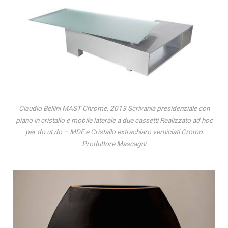
Claudio Bellini MAST Chrome, 2013 Scrivania presidenziale con
piano in cristallo e mobile laterale a due cassetti Realizzato ad hoc
per do ut do – MDF e Cristallo extrachiaro verniciati Cromo
Produttore Mascagni