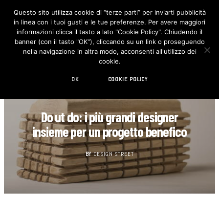
Questo sito utilizza cookie di “terze parti” per inviarti pubblicità
in linea con i tuoi gusti e le tue preferenze. Per avere maggiori
F
I
a
n
informazioni clicca il tasto a lato "Cookie Policy". Chiudendo il
c
s
banner (con il tasto "OK"), cliccando su un link o proseguendo
e
t
b
a
nella navigazione in altra modo, acconsenti all'utilizzo dei
o
g
cookie.
o
r
k
a
m
OK
COOKIE POLICY
AGENDA
Do ut do: i più grandi designer
insieme per un progetto benefico
BY
DESIGN STREET