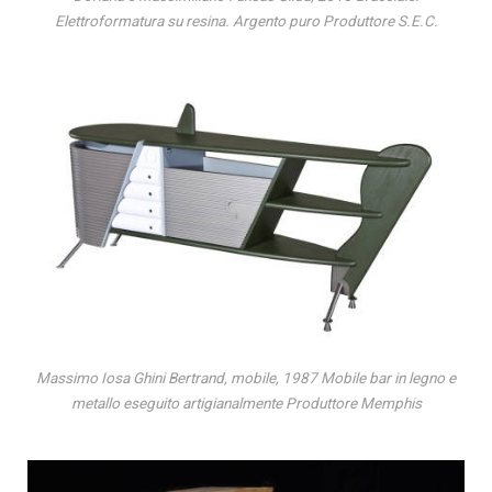
Elettroformatura su resina. Argento puro Produttore S.E.C.
Massimo Iosa Ghini Bertrand, mobile, 1987 Mobile bar in legno e
metallo eseguito artigianalmente Produttore Memphis