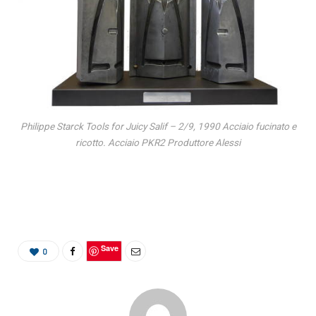
Philippe Starck Tools for Juicy Salif – 2/9, 1990 Acciaio fucinato e
ricotto. Acciaio PKR2 Produttore Alessi
Save
0