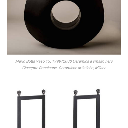
Mario Botta Vaso 13, 1999/2000 Ceramica a smalto nero
Giuseppe Rossicone. Ceramiche artistiche, Milano