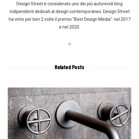
Design Street è considerato uno dei più autorevoli blog
indipendenti dedicati al design contemporaneo. Design Street
ha vinto per ben 2 volte il premio "Best Design Media": nel 2017
e nel 2020.
W
e
b
s
i
t
Related Posts
e