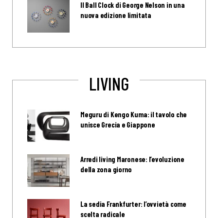
Il Ball Clock di George Nelson in una
nuova edizione limitata
LIVING
Meguru di Kengo Kuma: il tavolo che
unisce Grecia e Giappone
Arredi living Maronese: l’evoluzione
della zona giorno
La sedia Frankfurter: l’ovvietà come
scelta radicale