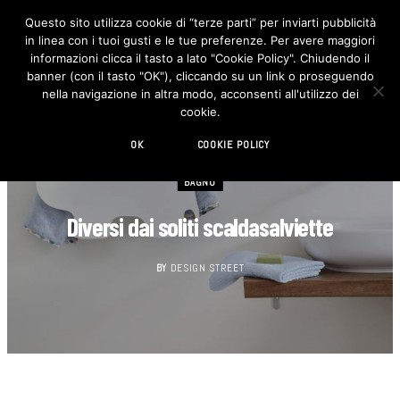
Questo sito utilizza cookie di “terze parti” per inviarti pubblicità
in linea con i tuoi gusti e le tue preferenze. Per avere maggiori
F
I
a
n
informazioni clicca il tasto a lato "Cookie Policy". Chiudendo il
c
s
banner (con il tasto "OK"), cliccando su un link o proseguendo
e
t
b
a
nella navigazione in altra modo, acconsenti all'utilizzo dei
o
g
cookie.
o
r
k
a
m
OK
COOKIE POLICY
BAGNO
Diversi dai soliti scaldasalviette
BY
DESIGN STREET