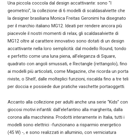
Una piccola coccola dal design accattivante: sono “I
geometrici”, la collezione di 6 modelli di scaldasalviette che
la designer brasiliana Monica Freitas Geronimi ha disegnato
per il marchio italiano MG12. Ideati per rendere ancora più
piacevole il nostri momenti di relax, gli scaldasalviette di
MG12 oltre al carattere innovativo sono dotati di un design
accattivante nella loro semplicità: dal modello Round, tondo
e perfetto come una luna piena, all’eleganza di Square,
quadrato con angoli smussati, e Rectangle (rettangolo), fino
ai modelli più articolati, come Magazine, che ricorda un porta
riviste, o Shelf, dalle molteplici funzioni, riscalda fino a tre teli
per doccia e possiede due pratiche vaschette portaoggetti.
Accanto alla collezione per adulti anche una serie “Kids” con
giocosi motivi infantili: dall’elefantino alla margherita, dalla
corona alla macchinina. Prodotti interamente in Italia, tutti i
modelli sono elettrici -funzionano a risparmio energetico
(45 W) -, e sono realizzati in alluminio, con verniciatura