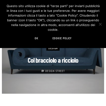
Questo sito utilizza cookie di “terze parti” per inviarti pubblicità
in linea con i tuoi gusti e le tue preferenze. Per avere maggiori
F
I
a
n
informazioni clicca il tasto a lato "Cookie Policy". Chiudendo il
c
s
banner (con il tasto "OK"), cliccando su un link o proseguendo
e
t
b
a
nella navigazione in altra modo, acconsenti all'utilizzo dei
o
g
cookie.
o
r
k
a
m
OK
COOKIE POLICY
DESIGN
Col bracciolo a ricciolo
BY
DESIGN STREET