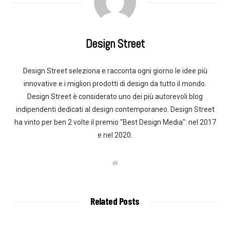
Design Street
Design Street seleziona e racconta ogni giorno le idee più
innovative e i migliori prodotti di design da tutto il mondo.
Design Street è considerato uno dei più autorevoli blog
indipendenti dedicati al design contemporaneo. Design Street
ha vinto per ben 2 volte il premio "Best Design Media": nel 2017
e nel 2020.
W
e
b
s
i
t
Related Posts
e