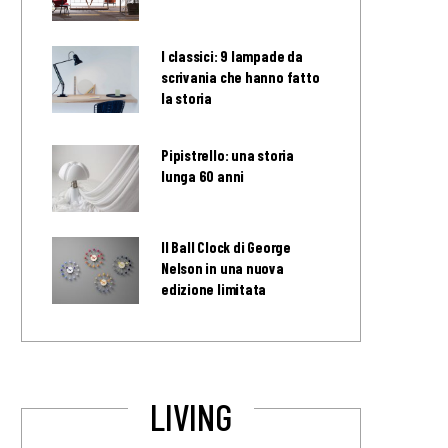
I classici: 9 lampade da
scrivania che hanno fatto
la storia
Pipistrello: una storia
lunga 60 anni
Il Ball Clock di George
Nelson in una nuova
edizione limitata
LIVING