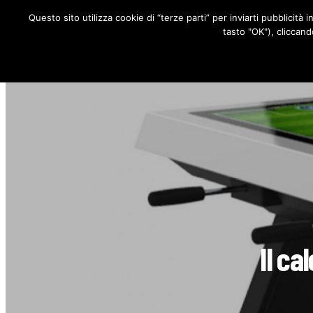
Questo sito utilizza cookie di “terze parti” per inviarti pubblicità 
RUBRICHE
tasto "OK"), cliccand
Il ca