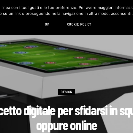
in linea con i tuoi gusti e le tue preferenze. Per avere maggiori informazio
DESIGN
LIVING
HI-TECH
CHI SIAMO
o su un link o proseguendo nella navigazione in altra modo, acconsenti al
OK
COOKIE POLICY
DESIGN
lcetto digitale per sfidarsi in s
oppure online