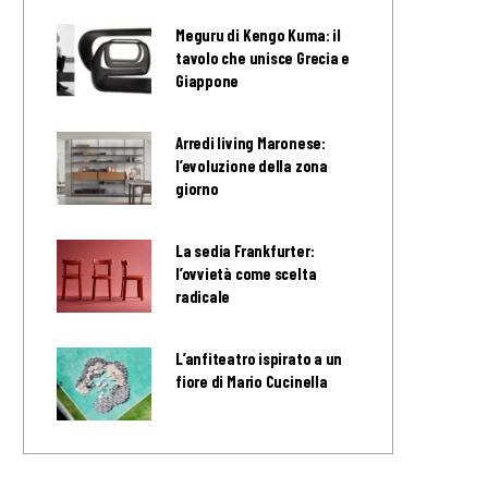
Meguru di Kengo Kuma: il
tavolo che unisce Grecia e
Giappone
Arredi living Maronese:
l’evoluzione della zona
giorno
La sedia Frankfurter:
l’ovvietà come scelta
radicale
L’anfiteatro ispirato a un
fiore di Mario Cucinella