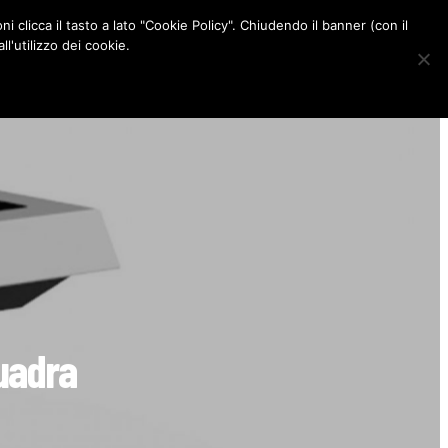
ni clicca il tasto a lato "Cookie Policy". Chiudendo il banner (con il
CONTATTI
l'utilizzo dei cookie.
F
I
P
L
a
n
i
i
c
s
n
n
e
t
t
k
b
a
e
e
o
g
r
d
o
r
e
I
k
a
s
n
m
t
quadra