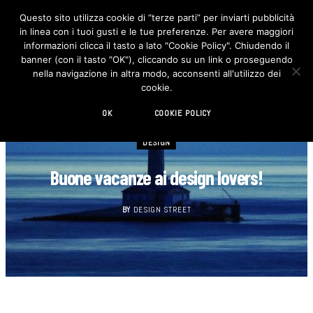
Questo sito utilizza cookie di “terze parti” per inviarti pubblicità
in linea con i tuoi gusti e le tue preferenze. Per avere maggiori
F
I
a
n
informazioni clicca il tasto a lato "Cookie Policy". Chiudendo il
c
s
banner (con il tasto "OK"), cliccando su un link o proseguendo
e
t
b
a
nella navigazione in altra modo, acconsenti all'utilizzo dei
o
g
cookie.
o
r
k
a
m
OK
COOKIE POLICY
DESIGN
Buone vacanze ai design lovers!
BY
DESIGN STREET