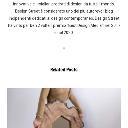
innovative e i migliori prodotti di design da tutto il mondo.
Design Street è considerato uno dei più autorevoli blog
indipendenti dedicati al design contemporaneo. Design Street
ha vinto per ben 2 volte il premio "Best Design Media": nel 2017
e nel 2020.
W
e
b
s
i
t
Related Posts
e