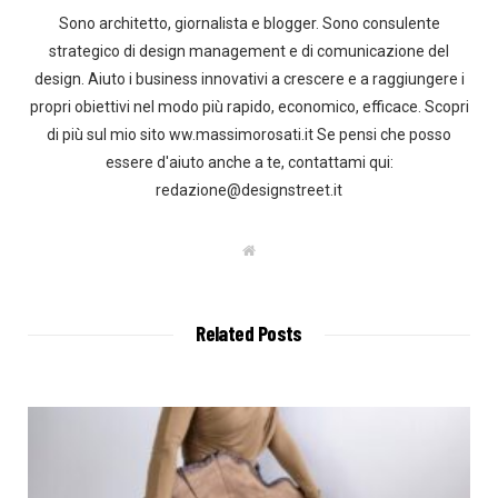
Sono architetto, giornalista e blogger. Sono consulente
strategico di design management e di comunicazione del
design. Aiuto i business innovativi a crescere e a raggiungere i
propri obiettivi nel modo più rapido, economico, efficace. Scopri
di più sul mio sito ww.massimorosati.it Se pensi che posso
essere d'aiuto anche a te, contattami qui:
redazione@designstreet.it
W
e
b
s
i
t
Related Posts
e