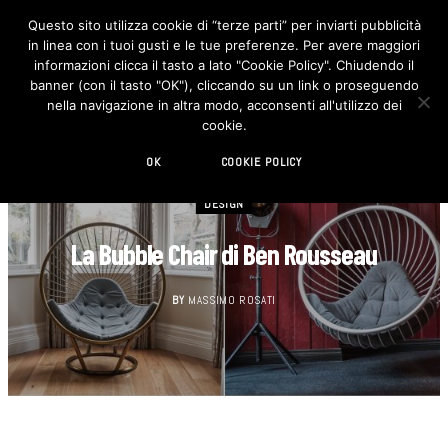
Questo sito utilizza cookie di “terze parti” per inviarti pubblicità
in linea con i tuoi gusti e le tue preferenze. Per avere maggiori
F
I
a
n
informazioni clicca il tasto a lato "Cookie Policy". Chiudendo il
c
s
banner (con il tasto "OK"), cliccando su un link o proseguendo
e
t
b
a
nella navigazione in altra modo, acconsenti all'utilizzo dei
o
g
cookie.
o
r
k
a
m
OK
COOKIE POLICY
DESIGN
La Bubble Chair di Ben Rousseau
BY
MASSIMO ROSATI