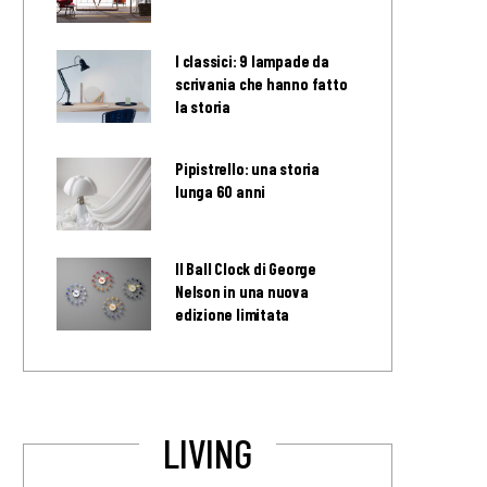
I classici: 9 lampade da
scrivania che hanno fatto
la storia
Pipistrello: una storia
lunga 60 anni
Il Ball Clock di George
Nelson in una nuova
edizione limitata
LIVING