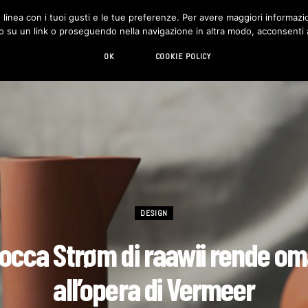
in linea con i tuoi gusti e le tue preferenze. Per avere maggiori informazio
DESIGN
LIVING
HI-TECH
CHI SIAMO
o su un link o proseguendo nella navigazione in altra modo, acconsenti al
OK
COOKIE POLICY
DESIGN
occa Strøm di raawii rende o
all’opera di Vermeer