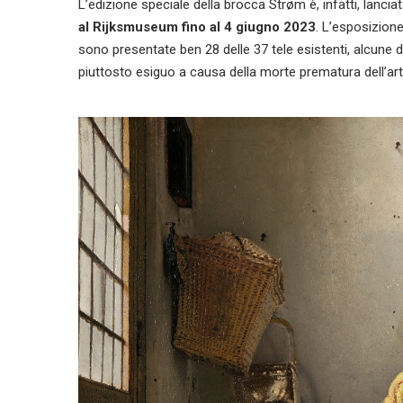
L’edizione speciale della brocca Strøm è, infatti, lancia
al Rijksmuseum fino al 4 giugno 2023
. L’esposizione
sono presentate ben 28 delle 37 tele esistenti, alcune d
piuttosto esiguo a causa della morte prematura dell’art