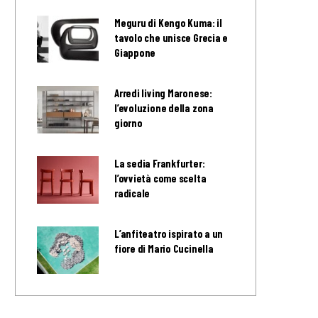
Meguru di Kengo Kuma: il
tavolo che unisce Grecia e
Giappone
Arredi living Maronese:
l’evoluzione della zona
giorno
La sedia Frankfurter:
l’ovvietà come scelta
radicale
L’anfiteatro ispirato a un
fiore di Mario Cucinella