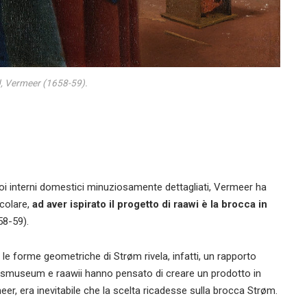
, Vermeer (1658-59).
suoi interni domestici minuziosamente dettagliati, Vermeer ha
icolare,
ad aver ispirato il progetto di raawi è la brocca in
8-59).
e le forme geometriche di Strøm rivela, infatti, un rapporto
Rijksmuseum e raawii hanno pensato di creare un prodotto in
r, era inevitabile che la scelta ricadesse sulla brocca Strøm.