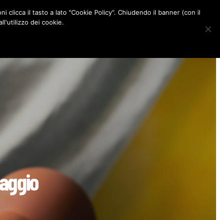
ni clicca il tasto a lato "Cookie Policy". Chiudendo il banner (con il
CONTATTI
l'utilizzo dei cookie.
F
I
P
L
a
n
i
i
c
s
n
n
e
t
t
k
b
a
e
e
o
g
r
d
o
r
e
I
k
a
s
n
m
t
maggio