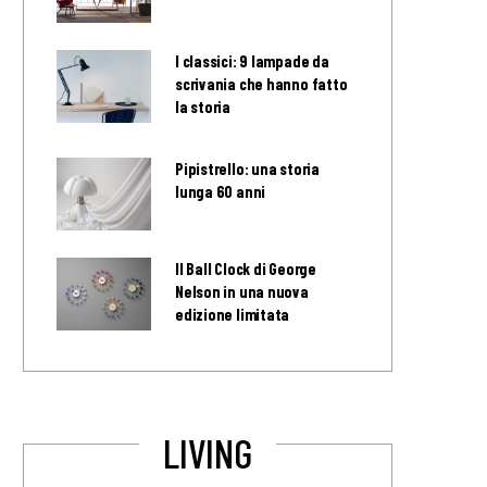
I classici: 9 lampade da
scrivania che hanno fatto
la storia
Pipistrello: una storia
lunga 60 anni
Il Ball Clock di George
Nelson in una nuova
edizione limitata
LIVING