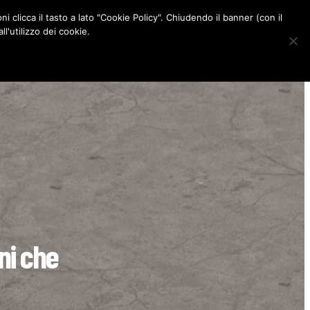
ni clicca il tasto a lato "Cookie Policy". Chiudendo il banner (con il
CONTATTI
l'utilizzo dei cookie.
F
I
P
L
a
n
i
i
c
s
n
n
e
t
t
k
b
a
e
e
o
g
r
d
o
r
e
I
k
a
s
n
m
t
ini che