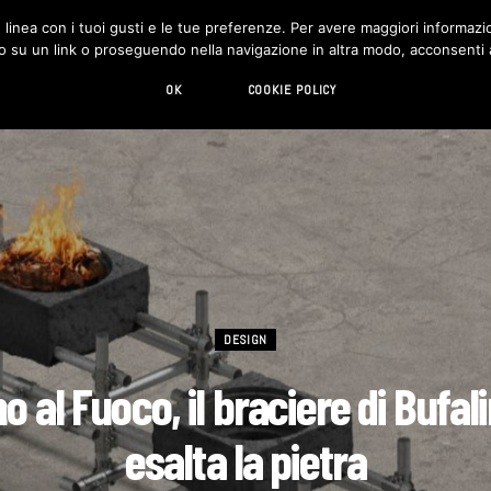
in linea con i tuoi gusti e le tue preferenze. Per avere maggiori informazio
DESIGN
LIVING
HI-TECH
CHI SIAMO
o su un link o proseguendo nella navigazione in altra modo, acconsenti al
OK
COOKIE POLICY
DESIGN
o al Fuoco, il braciere di Bufal
esalta la pietra