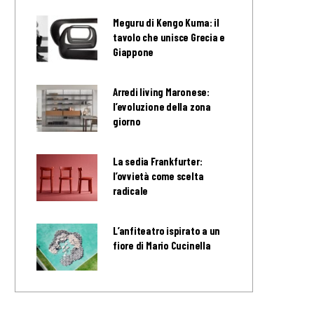
Meguru di Kengo Kuma: il
tavolo che unisce Grecia e
Giappone
Arredi living Maronese:
l’evoluzione della zona
giorno
La sedia Frankfurter:
l’ovvietà come scelta
radicale
L’anfiteatro ispirato a un
fiore di Mario Cucinella