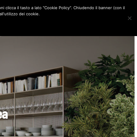
ni clicca il tasto a lato "Cookie Policy". Chiudendo il banner (con il
CONTATTI
l'utilizzo dei cookie.
F
I
P
L
a
n
i
i
c
s
n
n
e
t
t
k
b
a
e
e
o
g
r
d
o
r
e
I
k
a
s
n
m
t
ea