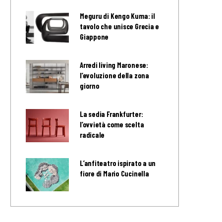
Meguru di Kengo Kuma: il
tavolo che unisce Grecia e
Giappone
Arredi living Maronese:
l’evoluzione della zona
giorno
La sedia Frankfurter:
l’ovvietà come scelta
radicale
L’anfiteatro ispirato a un
fiore di Mario Cucinella