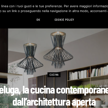
in linea con i tuoi gusti e le tue preferenze. Per avere maggiori informazio
DESIGN
LIVING
HI-TECH
CHI SIAMO
o su un link o proseguendo nella navigazione in altra modo, acconsenti al
OK
COOKIE POLICY
CUCINA
eluga, la cucina contemporan
dall’architettura aperta