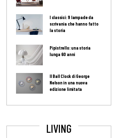
I classici: 9 lampade da
scrivania che hanno fatto
la storia
Pipistrello: una storia
lunga 60 anni
Il Ball Clock di George
Nelson in una nuova
edizione limitata
LIVING