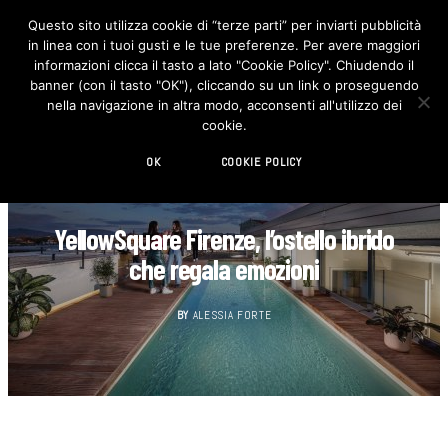
Questo sito utilizza cookie di “terze parti” per inviarti pubblicità
in linea con i tuoi gusti e le tue preferenze. Per avere maggiori
F
I
a
n
informazioni clicca il tasto a lato "Cookie Policy". Chiudendo il
c
s
banner (con il tasto "OK"), cliccando su un link o proseguendo
e
t
b
a
nella navigazione in altra modo, acconsenti all'utilizzo dei
o
g
cookie.
o
r
k
a
m
OK
COOKIE POLICY
INTERIOR
YellowSquare Firenze, l’ostello ibrido
che regala emozioni
BY
ALESSIA FORTE