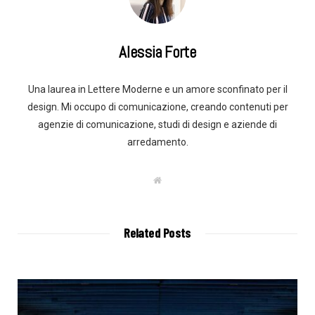
Alessia Forte
Una laurea in Lettere Moderne e un amore sconfinato per il
design. Mi occupo di comunicazione, creando contenuti per
agenzie di comunicazione, studi di design e aziende di
arredamento.
W
e
b
s
i
t
Related Posts
e