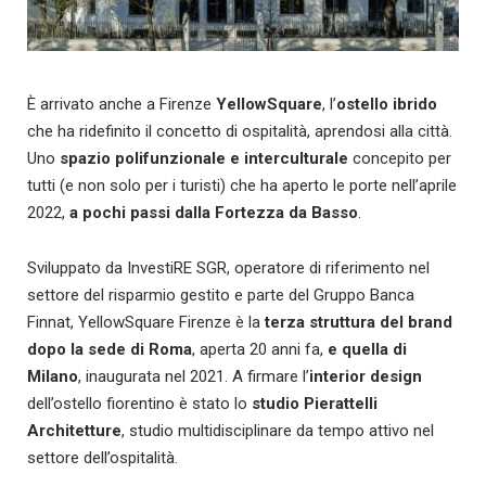
È arrivato anche a Firenze
YellowSquare
, l’
ostello ibrido
che ha ridefinito il concetto di ospitalità, aprendosi alla città.
Uno
spazio polifunzionale e interculturale
concepito per
tutti (e non solo per i turisti) che ha aperto le porte nell’aprile
2022,
a pochi passi dalla Fortezza da Basso
.
Sviluppato da InvestiRE SGR, operatore di riferimento nel
settore del risparmio gestito e parte del Gruppo Banca
Finnat, YellowSquare Firenze è la
terza struttura del brand
dopo la sede di Roma
, aperta 20 anni fa,
e quella di
Milano
, inaugurata nel 2021. A firmare l’
interior design
dell’ostello fiorentino è stato lo
studio Pierattelli
Architetture
, studio multidisciplinare da tempo attivo nel
settore dell’ospitalità.