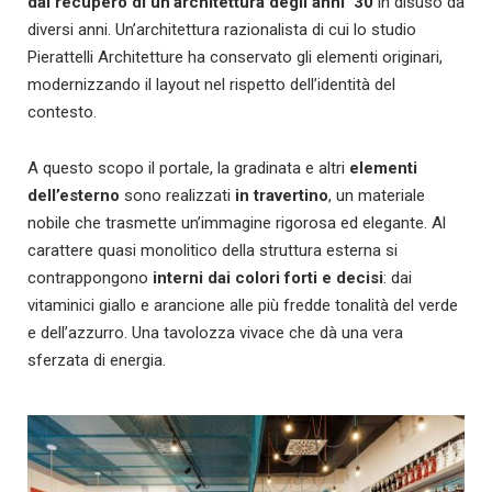
dal recupero di un’architettura degli anni ’30
in disuso da
diversi anni. Un’architettura razionalista di cui lo studio
Pierattelli Architetture ha conservato gli elementi originari,
modernizzando il layout nel rispetto dell’identità del
contesto.
A questo scopo il portale, la gradinata e altri
elementi
dell’esterno
sono realizzati
in travertino
, un materiale
nobile che trasmette un’immagine rigorosa ed elegante. Al
carattere quasi monolitico della struttura esterna si
contrappongono
interni dai colori forti e decisi
: dai
vitaminici giallo e arancione alle più fredde tonalità del verde
e dell’azzurro. Una tavolozza vivace che dà una vera
sferzata di energia.