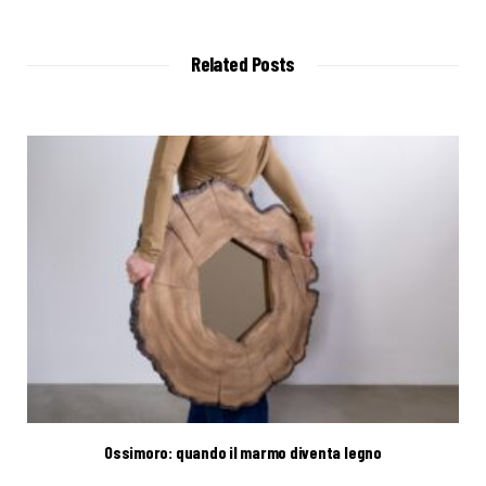
b
s
i
t
Related Posts
e
Ossimoro: quando il marmo diventa legno