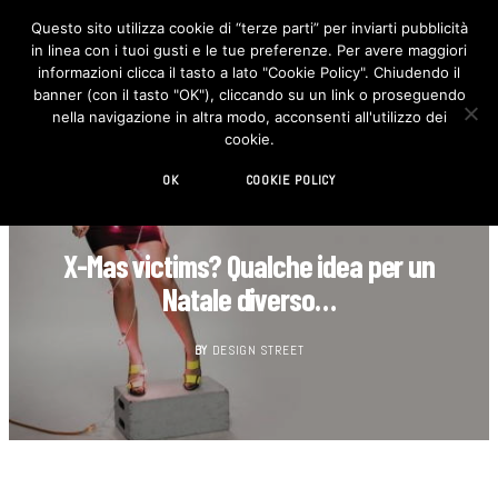
Questo sito utilizza cookie di “terze parti” per inviarti pubblicità
in linea con i tuoi gusti e le tue preferenze. Per avere maggiori
F
I
a
n
informazioni clicca il tasto a lato "Cookie Policy". Chiudendo il
c
s
banner (con il tasto "OK"), cliccando su un link o proseguendo
e
t
b
a
nella navigazione in altra modo, acconsenti all'utilizzo dei
o
g
cookie.
o
r
k
a
m
OK
COOKIE POLICY
DESIGN
X-Mas victims? Qualche idea per un
Natale diverso…
BY
DESIGN STREET