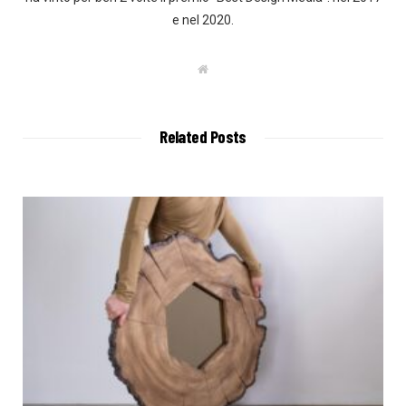
e nel 2020.
W
e
b
s
i
t
Related Posts
e