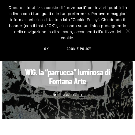
Questo sito utilizza cookie di “terze parti” per inviarti pubblicità
in linea con i tuoi gusti e le tue preferenze. Per avere maggiori
F
I
a
n
informazioni clicca il tasto a lato "Cookie Policy". Chiudendo il
c
s
banner (con il tasto "OK"), cliccando su un link o proseguendo
e
t
b
a
nella navigazione in altra modo, acconsenti all'utilizzo dei
o
g
cookie.
o
r
k
a
m
OK
COOKIE POLICY
DESIGN
WIG. la “parrucca” luminosa di
Fontana Arte
BY
DESIGN STREET