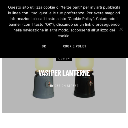
Questo sito utilizza cookie di “terze parti” per inviarti pubblicità
in linea con i tuoi gusti e le tue preferenze. Per avere maggiori
F
I
a
n
informazioni clicca il tasto a lato "Cookie Policy". Chiudendo il
c
s
banner (con il tasto "OK"), cliccando su un link o proseguendo
e
t
b
a
nella navigazione in altra modo, acconsenti all'utilizzo dei
o
g
cookie.
o
r
k
a
m
OK
COOKIE POLICY
DESIGN
VASI PER LANTERNE
BY
DESIGN STREET