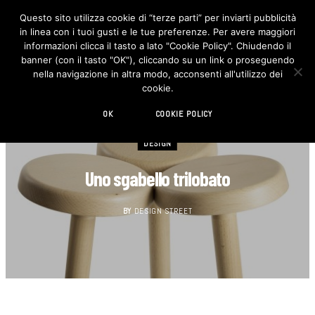
Questo sito utilizza cookie di “terze parti” per inviarti pubblicità
in linea con i tuoi gusti e le tue preferenze. Per avere maggiori
F
I
a
n
informazioni clicca il tasto a lato "Cookie Policy". Chiudendo il
c
s
banner (con il tasto "OK"), cliccando su un link o proseguendo
e
t
b
a
nella navigazione in altra modo, acconsenti all'utilizzo dei
o
g
cookie.
o
r
k
a
m
OK
COOKIE POLICY
DESIGN
Uno sgabello trilobato
BY
DESIGN STREET