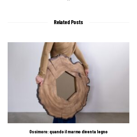
e
b
s
i
t
Related Posts
e
Ossimoro: quando il marmo diventa legno