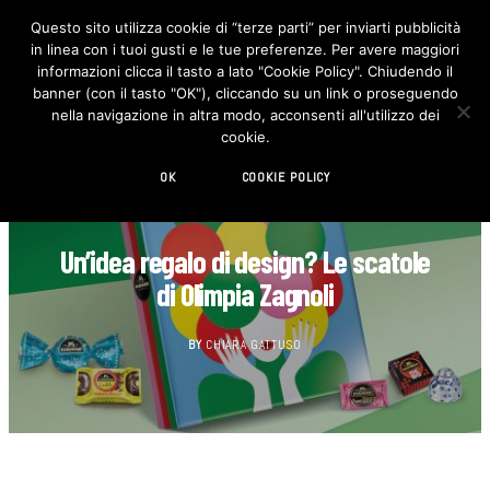
Questo sito utilizza cookie di “terze parti” per inviarti pubblicità
in linea con i tuoi gusti e le tue preferenze. Per avere maggiori
F
I
a
n
informazioni clicca il tasto a lato "Cookie Policy". Chiudendo il
c
s
banner (con il tasto "OK"), cliccando su un link o proseguendo
e
t
b
a
nella navigazione in altra modo, acconsenti all'utilizzo dei
o
g
cookie.
o
r
k
a
m
OK
COOKIE POLICY
DECORAZIONE
Un’idea regalo di design? Le scatole
di Olimpia Zagnoli
BY
CHIARA GATTUSO