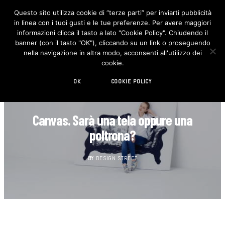
Questo sito utilizza cookie di “terze parti” per inviarti pubblicità
in linea con i tuoi gusti e le tue preferenze. Per avere maggiori
F
I
a
n
informazioni clicca il tasto a lato "Cookie Policy". Chiudendo il
c
s
banner (con il tasto "OK"), cliccando su un link o proseguendo
e
t
b
a
nella navigazione in altra modo, acconsenti all'utilizzo dei
o
g
cookie.
o
r
k
a
m
OK
COOKIE POLICY
DESIGN
Canvas. Sarà una tela oppure una
poltrona?
BY
DESIGN STREET