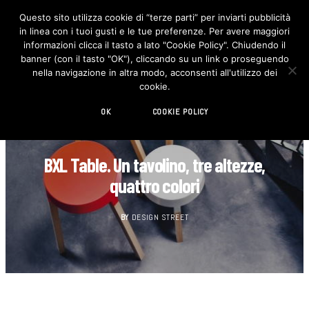
Questo sito utilizza cookie di “terze parti” per inviarti pubblicità
in linea con i tuoi gusti e le tue preferenze. Per avere maggiori
F
I
a
n
informazioni clicca il tasto a lato "Cookie Policy". Chiudendo il
c
s
banner (con il tasto "OK"), cliccando su un link o proseguendo
e
t
b
a
nella navigazione in altra modo, acconsenti all'utilizzo dei
o
g
cookie.
o
r
k
a
m
OK
COOKIE POLICY
DESIGN
BXL Table. Un tavolino, tre altezze,
quattro colori
BY
DESIGN STREET