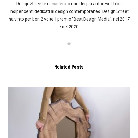
Design Street è considerato uno dei più autorevoli blog
indipendenti dedicati al design contemporaneo. Design Street
ha vinto per ben 2 volte il premio "Best Design Media": nel 2017
e nel 2020.
W
e
b
s
i
t
Related Posts
e