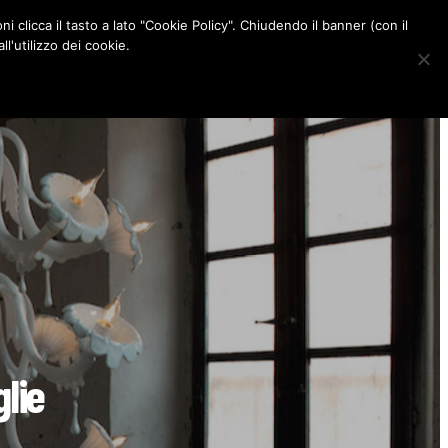
ni clicca il tasto a lato "Cookie Policy". Chiudendo il banner (con il
CONTATTI
l'utilizzo dei cookie.
F
I
P
L
a
n
i
i
c
s
n
n
e
t
t
k
b
a
e
e
o
g
r
d
o
r
e
I
k
a
s
n
m
t
glie