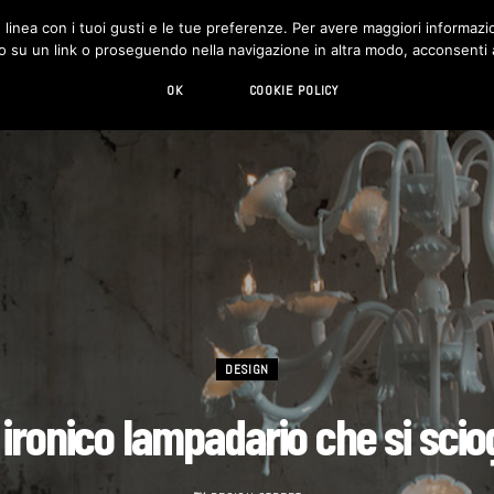
in linea con i tuoi gusti e le tue preferenze. Per avere maggiori informazio
DESIGN
LIVING
HI-TECH
CHI SIAMO
o su un link o proseguendo nella navigazione in altra modo, acconsenti al
OK
COOKIE POLICY
DESIGN
ironico lampadario che si scio