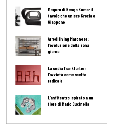
Meguru di Kengo Kuma: il
tavolo che unisce Grecia e
Giappone
Arredi living Maronese:
l’evoluzione della zona
giorno
La sedia Frankfurter:
l’ovvietà come scelta
radicale
L’anfiteatro ispirato a un
fiore di Mario Cucinella