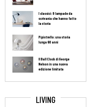
I classici: 9 lampade da
scrivania che hanno fatto
la storia
Pipistrello: una storia
lunga 60 anni
Il Ball Clock di George
Nelson in una nuova
edizione limitata
LIVING