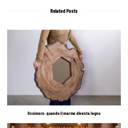
s
i
t
Related Posts
e
Ossimoro: quando il marmo diventa legno