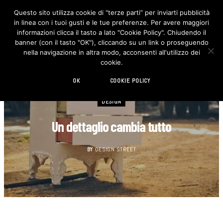
Questo sito utilizza cookie di “terze parti” per inviarti pubblicità
in linea con i tuoi gusti e le tue preferenze. Per avere maggiori
F
I
a
n
informazioni clicca il tasto a lato "Cookie Policy". Chiudendo il
c
s
banner (con il tasto "OK"), cliccando su un link o proseguendo
e
t
b
a
nella navigazione in altra modo, acconsenti all'utilizzo dei
o
g
cookie.
o
r
k
a
m
OK
COOKIE POLICY
DESIGN
Un dettaglio cambia tutto
BY
DESIGN STREET