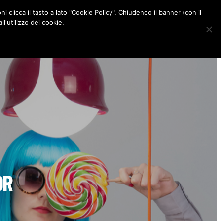
ni clicca il tasto a lato "Cookie Policy". Chiudendo il banner (con il
CONTATTI
l'utilizzo dei cookie.
F
I
P
L
a
n
i
i
c
s
n
n
e
t
t
k
b
a
e
e
o
g
r
d
o
r
e
I
k
a
s
n
m
t
OR