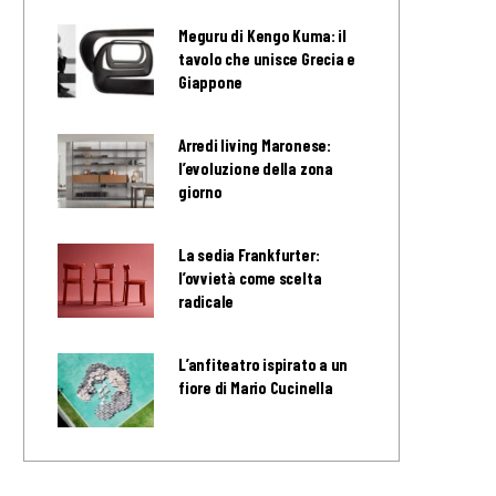
Meguru di Kengo Kuma: il
tavolo che unisce Grecia e
Giappone
Arredi living Maronese:
l’evoluzione della zona
giorno
La sedia Frankfurter:
l’ovvietà come scelta
radicale
L’anfiteatro ispirato a un
fiore di Mario Cucinella