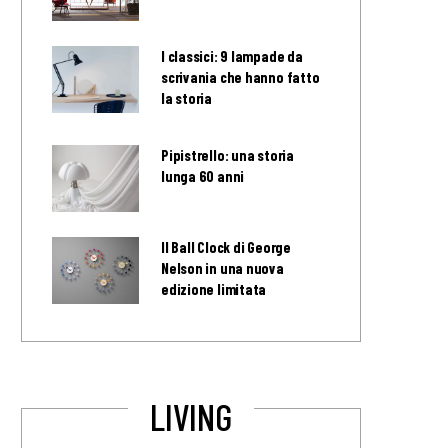
I classici: 9 lampade da
scrivania che hanno fatto
la storia
Pipistrello: una storia
lunga 60 anni
Il Ball Clock di George
Nelson in una nuova
edizione limitata
LIVING