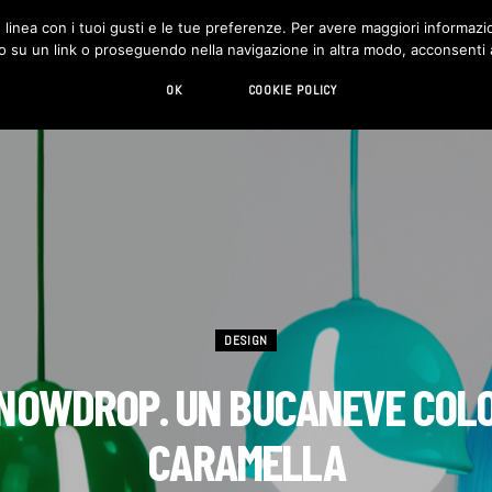
in linea con i tuoi gusti e le tue preferenze. Per avere maggiori informazio
DESIGN
LIVING
HI-TECH
CHI SIAMO
o su un link o proseguendo nella navigazione in altra modo, acconsenti al
OK
COOKIE POLICY
DESIGN
NOWDROP. UN BUCANEVE COL
CARAMELLA