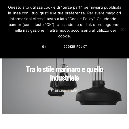
Questo sito utilizza cookie di “terze parti” per inviarti pubblicità
in linea con i tuoi gusti e le tue preferenze. Per avere maggiori
F
I
a
n
informazioni clicca il tasto a lato "Cookie Policy". Chiudendo il
c
s
banner (con il tasto "OK"), cliccando su un link o proseguendo
e
t
b
a
nella navigazione in altra modo, acconsenti all'utilizzo dei
o
g
cookie.
o
r
k
a
m
OK
COOKIE POLICY
DESIGN
Tra lo stile marinaro e quello
industriale
BY
DESIGN STREET