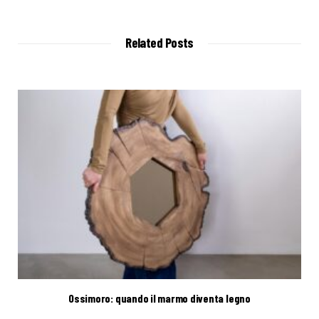
b
s
i
t
Related Posts
e
Ossimoro: quando il marmo diventa legno