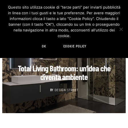
Questo sito utilizza cookie di “terze parti” per inviarti pubblicità
in linea con i tuoi gusti e le tue preferenze. Per avere maggiori
F
I
a
n
informazioni clicca il tasto a lato "Cookie Policy". Chiudendo il
c
s
banner (con il tasto "OK"), cliccando su un link o proseguendo
e
t
b
a
nella navigazione in altra modo, acconsenti all'utilizzo dei
o
g
cookie.
o
r
k
a
m
OK
COOKIE POLICY
DESIGN
Total Living Bathroom: un’idea che
diventa ambiente
BY
DESIGN STREET