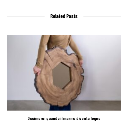
b
s
i
t
Related Posts
e
Ossimoro: quando il marmo diventa legno