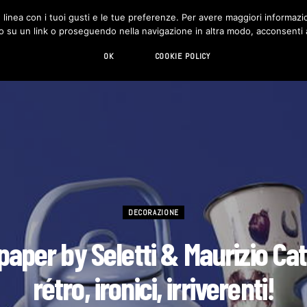
in linea con i tuoi gusti e le tue preferenze. Per avere maggiori informazio
DESIGN
LIVING
HI-TECH
CHI SIAMO
o su un link o proseguendo nella navigazione in altra modo, acconsenti al
OK
COOKIE POLICY
DECORAZIONE
tpaper by Seletti & Maurizio Cat
rétro, ironici, irriverenti!