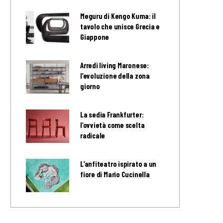
Meguru di Kengo Kuma: il
tavolo che unisce Grecia e
Giappone
Arredi living Maronese:
l’evoluzione della zona
giorno
La sedia Frankfurter:
l’ovvietà come scelta
radicale
L’anfiteatro ispirato a un
fiore di Mario Cucinella