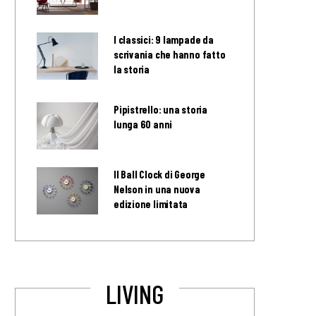
I classici: 9 lampade da
scrivania che hanno fatto
la storia
Pipistrello: una storia
lunga 60 anni
Il Ball Clock di George
Nelson in una nuova
edizione limitata
LIVING