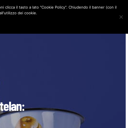
ni clicca il tasto a lato "Cookie Policy". Chiudendo il banner (con il
CONTATTI
l'utilizzo dei cookie.
F
I
P
L
a
n
i
i
c
s
n
n
e
t
t
k
b
a
e
e
o
g
r
d
o
r
e
I
k
a
s
n
m
t
telan: