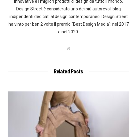
innovative e i migliori prodotti di design da tutto il mondo.
Design Street è considerato uno dei più autorevoli blog
indipendenti dedicati al design contemporaneo. Design Street
ha vinto per ben 2 volte il premio "Best Design Media": nel 2017
e nel 2020.
W
e
b
s
i
t
Related Posts
e