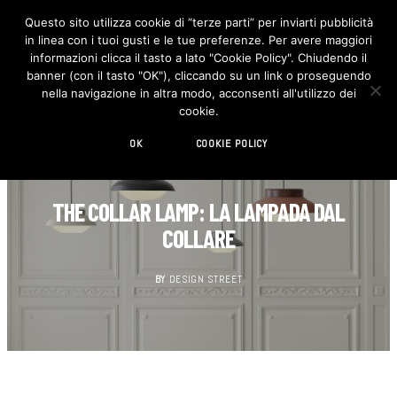
Questo sito utilizza cookie di “terze parti” per inviarti pubblicità
in linea con i tuoi gusti e le tue preferenze. Per avere maggiori
F
I
a
n
informazioni clicca il tasto a lato "Cookie Policy". Chiudendo il
c
s
banner (con il tasto "OK"), cliccando su un link o proseguendo
e
t
b
a
nella navigazione in altra modo, acconsenti all'utilizzo dei
o
g
cookie.
o
r
k
a
m
OK
COOKIE POLICY
DESIGN
THE COLLAR LAMP: LA LAMPADA DAL
COLLARE
BY
DESIGN STREET