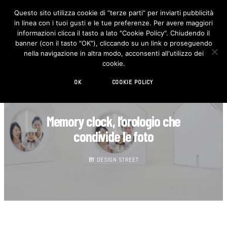
Questo sito utilizza cookie di “terze parti” per inviarti pubblicità
in linea con i tuoi gusti e le tue preferenze. Per avere maggiori
F
I
a
n
informazioni clicca il tasto a lato "Cookie Policy". Chiudendo il
c
s
banner (con il tasto "OK"), cliccando su un link o proseguendo
e
t
b
a
nella navigazione in altra modo, acconsenti all'utilizzo dei
o
g
cookie.
o
r
k
a
m
OK
COOKIE POLICY
CASA
Memory clock, l’orologio che
condivide le foto
BY
DESIGN STREET