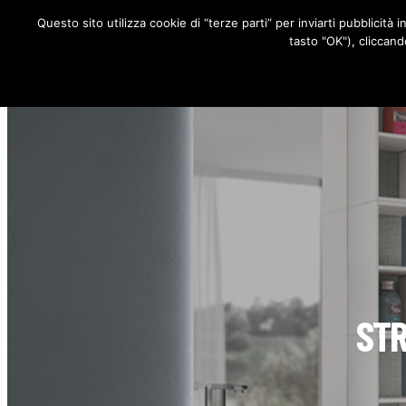
Questo sito utilizza cookie di “terze parti” per inviarti pubblicità 
RUBRICHE
tasto "OK"), cliccand
STR