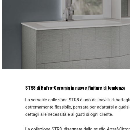
STR8 di Hafro-Geromin in nuove finiture di tendenza
La versatile collezione STR8 è uno dei cavalli di battag
estremamente flessibile, pensata per adattarsi a qualsias
dettagli alle necessità e ai gusti di ogni cliente.
La collezione STR8, disegnata dallo studio Arter&Citton,