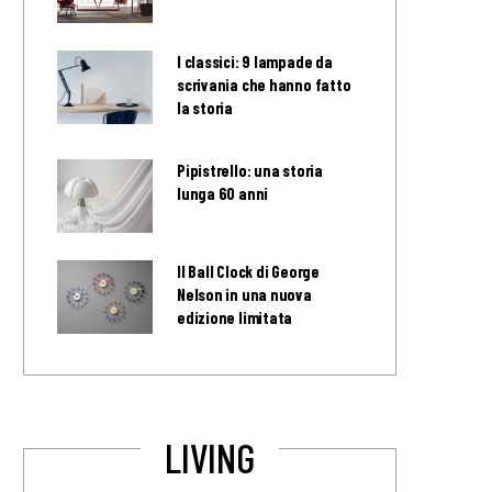
I classici: 9 lampade da
scrivania che hanno fatto
la storia
Pipistrello: una storia
lunga 60 anni
Il Ball Clock di George
Nelson in una nuova
edizione limitata
LIVING