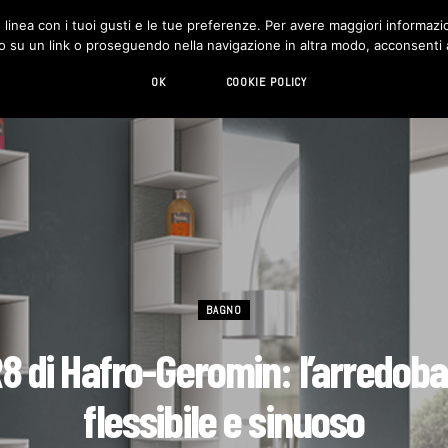
in linea con i tuoi gusti e le tue preferenze. Per avere maggiori informazio
DESIGN
LIVING
HI-TECH
CHI SIAMO
o su un link o proseguendo nella navigazione in altra modo, acconsenti al
OK
COOKIE POLICY
BAGNO
8 di Hafro-Geromin: l’arredob
flessibile e sinuoso