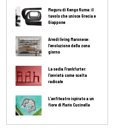
Meguru di Kengo Kuma: il
tavolo che unisce Grecia e
Giappone
Arredi living Maronese:
l’evoluzione della zona
giorno
La sedia Frankfurter:
l’ovvietà come scelta
radicale
L’anfiteatro ispirato a un
fiore di Mario Cucinella