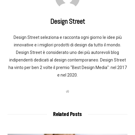
Design Street
Design Street seleziona e racconta ogni giorno le idee più
innovative e i migliori prodotti di design da tutto il mondo.
Design Street è considerato uno dei più autorevoli blog
indipendenti dedicati al design contemporaneo. Design Street
ha vinto per ben 2 volte il premio "Best Design Media": nel 2017
e nel 2020.
W
e
b
s
i
t
Related Posts
e