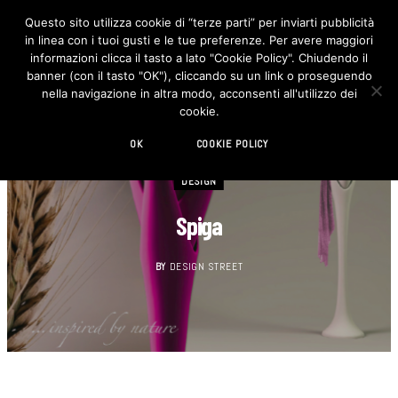
Questo sito utilizza cookie di “terze parti” per inviarti pubblicità
in linea con i tuoi gusti e le tue preferenze. Per avere maggiori
F
I
a
n
informazioni clicca il tasto a lato "Cookie Policy". Chiudendo il
c
s
banner (con il tasto "OK"), cliccando su un link o proseguendo
e
t
b
a
nella navigazione in altra modo, acconsenti all'utilizzo dei
o
g
cookie.
o
r
k
a
m
OK
COOKIE POLICY
DESIGN
Spiga
BY
DESIGN STREET