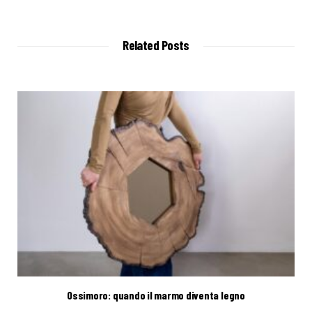
e
b
s
i
t
Related Posts
e
Ossimoro: quando il marmo diventa legno