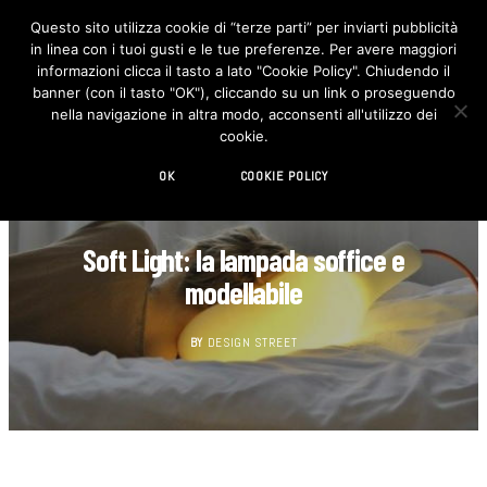
Questo sito utilizza cookie di “terze parti” per inviarti pubblicità
in linea con i tuoi gusti e le tue preferenze. Per avere maggiori
F
I
a
n
informazioni clicca il tasto a lato "Cookie Policy". Chiudendo il
c
s
banner (con il tasto "OK"), cliccando su un link o proseguendo
e
t
b
a
nella navigazione in altra modo, acconsenti all'utilizzo dei
o
g
cookie.
o
r
k
a
m
OK
COOKIE POLICY
DESIGN
Soft Light: la lampada soffice e
modellabile
BY
DESIGN STREET