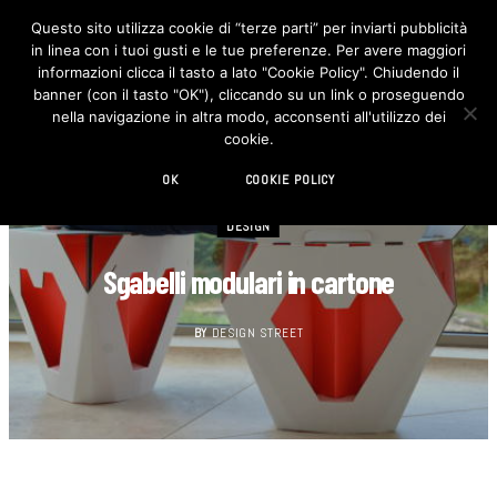
Questo sito utilizza cookie di “terze parti” per inviarti pubblicità
in linea con i tuoi gusti e le tue preferenze. Per avere maggiori
F
I
a
n
informazioni clicca il tasto a lato "Cookie Policy". Chiudendo il
c
s
banner (con il tasto "OK"), cliccando su un link o proseguendo
e
t
b
a
nella navigazione in altra modo, acconsenti all'utilizzo dei
o
g
cookie.
o
r
k
a
m
OK
COOKIE POLICY
DESIGN
Sgabelli modulari in cartone
BY
DESIGN STREET