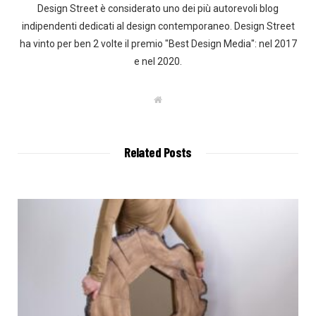
Design Street è considerato uno dei più autorevoli blog
indipendenti dedicati al design contemporaneo. Design Street
ha vinto per ben 2 volte il premio "Best Design Media": nel 2017
e nel 2020.
W
e
b
s
i
t
Related Posts
e