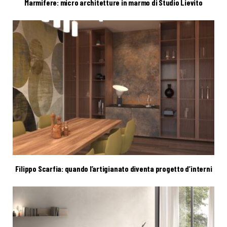
Marmifere: micro architetture in marmo di Studio Lievito
Filippo Scarfia: quando l’artigianato diventa progetto d’interni