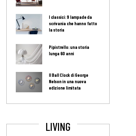
I classici: 9 lampade da
scrivania che hanno fatto
la storia
Pipistrello: una storia
lunga 60 anni
Il Ball Clock di George
Nelson in una nuova
edizione limitata
LIVING