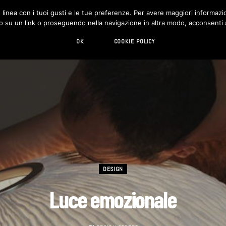
in linea con i tuoi gusti e le tue preferenze. Per avere maggiori informazio
DESIGN
LIVING
HI-TECH
CHI SIAMO
o su un link o proseguendo nella navigazione in altra modo, acconsenti al
OK
COOKIE POLICY
DESIGN
Luce emozionale