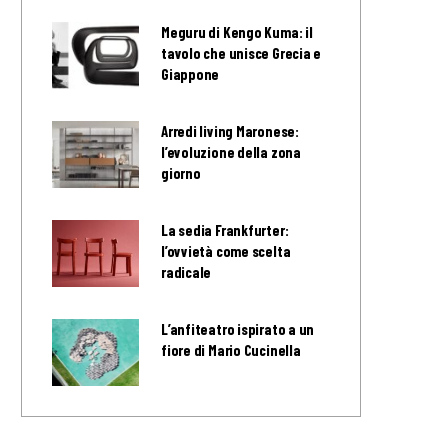
Meguru di Kengo Kuma: il
tavolo che unisce Grecia e
Giappone
Arredi living Maronese:
l’evoluzione della zona
giorno
La sedia Frankfurter:
l’ovvietà come scelta
radicale
L’anfiteatro ispirato a un
fiore di Mario Cucinella