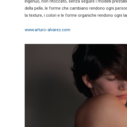
ingenuo, non ritoccato, senza seguire i modelli prestabili
della pelle, le forme che cambiano rendono ogni persona b
la texture, i colori e le forme organiche rendono ogni l
www.arturo-alvarez.com