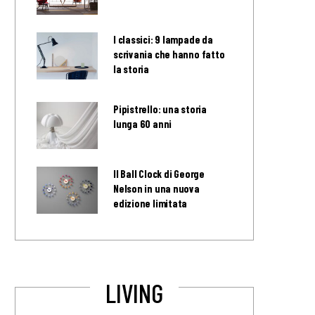
I classici: 9 lampade da
scrivania che hanno fatto
la storia
Pipistrello: una storia
lunga 60 anni
Il Ball Clock di George
Nelson in una nuova
edizione limitata
LIVING