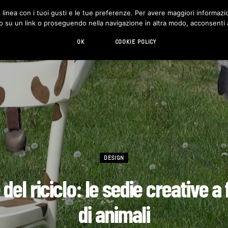
in linea con i tuoi gusti e le tue preferenze. Per avere maggiori informazio
DESIGN
LIVING
HI-TECH
CHI SIAMO
o su un link o proseguendo nella navigazione in altra modo, acconsenti al
OK
COOKIE POLICY
DESIGN
 del riciclo: le sedie creative 
di animali