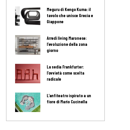
Meguru di Kengo Kuma: il
tavolo che unisce Grecia e
Giappone
Arredi living Maronese:
l’evoluzione della zona
giorno
La sedia Frankfurter:
l’ovvietà come scelta
radicale
L’anfiteatro ispirato a un
fiore di Mario Cucinella