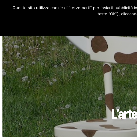
Questo sito utilizza cookie di “terze parti” per inviarti pubblicità 
RUBRICHE
tasto "OK"), cliccand
L’arte