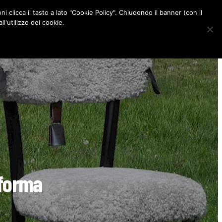
ni clicca il tasto a lato "Cookie Policy". Chiudendo il banner (con il
CONTATTI
l'utilizzo dei cookie.
F
I
P
L
a
n
i
i
c
s
n
n
e
t
t
k
b
a
e
e
o
g
r
d
o
r
e
I
k
a
s
n
m
t
a forma