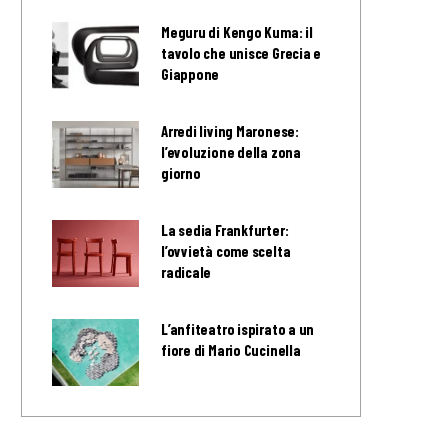
Meguru di Kengo Kuma: il
tavolo che unisce Grecia e
Giappone
Arredi living Maronese:
l’evoluzione della zona
giorno
La sedia Frankfurter:
l’ovvietà come scelta
radicale
L’anfiteatro ispirato a un
fiore di Mario Cucinella