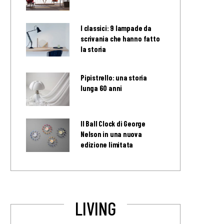
I classici: 9 lampade da
scrivania che hanno fatto
la storia
Pipistrello: una storia
lunga 60 anni
Il Ball Clock di George
Nelson in una nuova
edizione limitata
LIVING