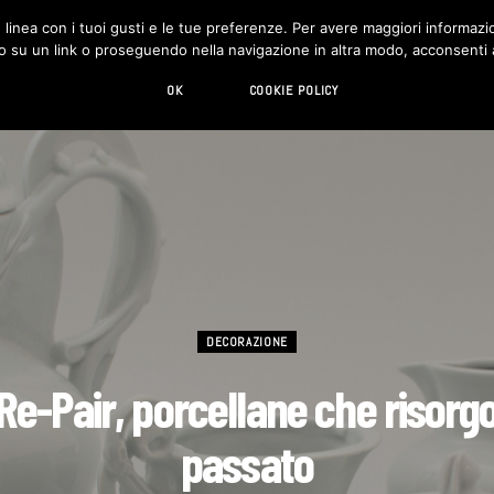
in linea con i tuoi gusti e le tue preferenze. Per avere maggiori informazio
DESIGN
LIVING
HI-TECH
CHI SIAMO
o su un link o proseguendo nella navigazione in altra modo, acconsenti al
OK
COOKIE POLICY
DECORAZIONE
Re-Pair, porcellane che risorg
passato