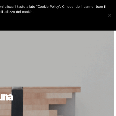
ni clicca il tasto a lato "Cookie Policy". Chiudendo il banner (con il
CONTATTI
l'utilizzo dei cookie.
F
I
P
L
a
n
i
i
c
s
n
n
e
t
t
k
b
a
e
e
o
g
r
d
o
r
e
I
k
a
s
n
m
t
 una