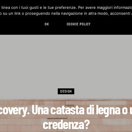
in linea con i tuoi gusti e le tue preferenze. Per avere maggiori informazio
DESIGN
LIVING
HI-TECH
CHI SIAMO
o su un link o proseguendo nella navigazione in altra modo, acconsenti al
OK
COOKIE POLICY
DESIGN
overy. Una catasta di legna o
credenza?