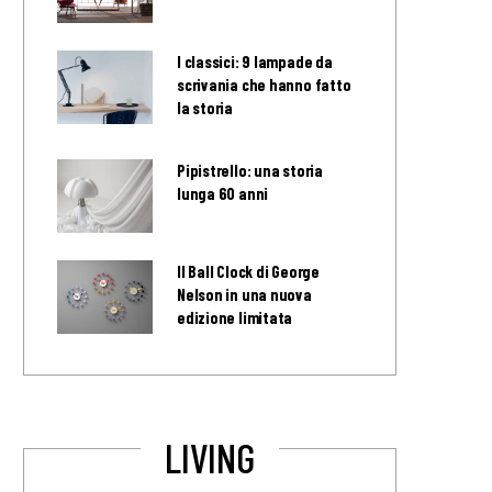
I classici: 9 lampade da
scrivania che hanno fatto
la storia
Pipistrello: una storia
lunga 60 anni
Il Ball Clock di George
Nelson in una nuova
edizione limitata
LIVING