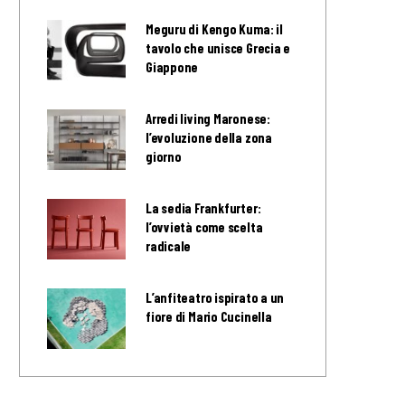
Meguru di Kengo Kuma: il
tavolo che unisce Grecia e
Giappone
Arredi living Maronese:
l’evoluzione della zona
giorno
La sedia Frankfurter:
l’ovvietà come scelta
radicale
L’anfiteatro ispirato a un
fiore di Mario Cucinella