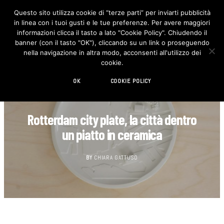
Questo sito utilizza cookie di “terze parti” per inviarti pubblicità
in linea con i tuoi gusti e le tue preferenze. Per avere maggiori
F
I
a
n
informazioni clicca il tasto a lato "Cookie Policy". Chiudendo il
c
s
banner (con il tasto "OK"), cliccando su un link o proseguendo
e
t
b
a
nella navigazione in altra modo, acconsenti all'utilizzo dei
o
g
cookie.
o
r
k
a
m
OK
COOKIE POLICY
DECORAZIONE
Rotterdam city plate, la città dentro
un piatto in ceramica
BY
CHIARA GATTUSO