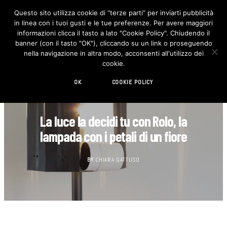
Questo sito utilizza cookie di “terze parti” per inviarti pubblicità
in linea con i tuoi gusti e le tue preferenze. Per avere maggiori
F
I
a
n
informazioni clicca il tasto a lato "Cookie Policy". Chiudendo il
c
s
banner (con il tasto "OK"), cliccando su un link o proseguendo
e
t
b
a
nella navigazione in altra modo, acconsenti all'utilizzo dei
o
g
cookie.
o
r
k
a
m
OK
COOKIE POLICY
CASA
La luce la decidi tu con Rolo, la
lampada con i petali di un fiore
BY
CHIARA GATTUSO