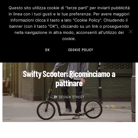
Questo sito utilizza cookie di “terze parti” per inviarti pubblicità
in linea con i tuoi gusti e le tue preferenze. Per avere maggiori
F
I
a
n
informazioni clicca il tasto a lato "Cookie Policy". Chiudendo il
c
s
banner (con il tasto "OK"), cliccando su un link o proseguendo
e
t
b
a
nella navigazione in altra modo, acconsenti all'utilizzo dei
o
g
cookie.
o
r
k
a
m
OK
COOKIE POLICY
AUTOMOTIVE
Swifty Scooter: Ricominciamo a
pattinare
BY
DESIGN STREET