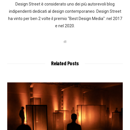
Design Street è considerato uno dei più autorevoli blog
indipendenti dedicati al design contemporaneo. Design Street
ha vinto per ben 2 volte il premio "Best Design Media": nel 2017
e nel 2020.
W
e
b
s
i
t
Related Posts
e