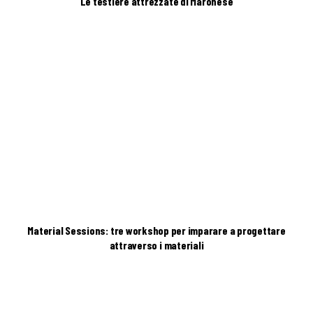
Le testiere attrezzate di Maronese
Material Sessions: tre workshop per imparare a progettare
attraverso i materiali