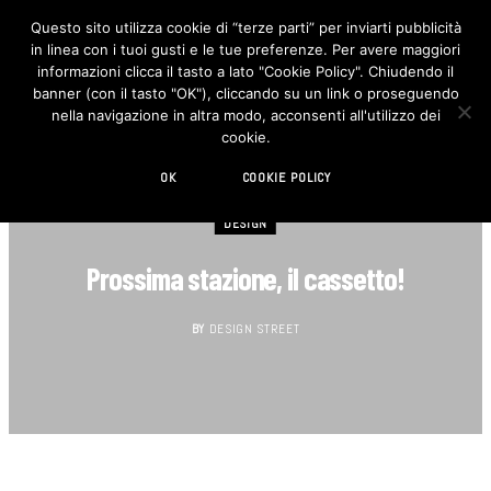
Questo sito utilizza cookie di “terze parti” per inviarti pubblicità
in linea con i tuoi gusti e le tue preferenze. Per avere maggiori
F
I
a
n
informazioni clicca il tasto a lato "Cookie Policy". Chiudendo il
c
s
banner (con il tasto "OK"), cliccando su un link o proseguendo
e
t
b
a
nella navigazione in altra modo, acconsenti all'utilizzo dei
o
g
cookie.
o
r
k
a
m
OK
COOKIE POLICY
DESIGN
Prossima stazione, il cassetto!
BY
DESIGN STREET