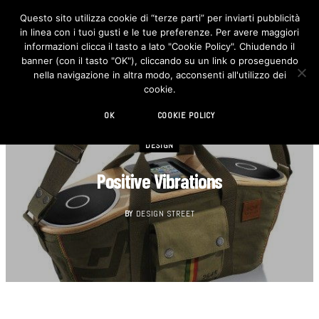
Questo sito utilizza cookie di “terze parti” per inviarti pubblicità
in linea con i tuoi gusti e le tue preferenze. Per avere maggiori
F
I
a
n
informazioni clicca il tasto a lato "Cookie Policy". Chiudendo il
c
s
banner (con il tasto "OK"), cliccando su un link o proseguendo
e
t
b
a
nella navigazione in altra modo, acconsenti all'utilizzo dei
o
g
cookie.
o
r
k
a
m
OK
COOKIE POLICY
DESIGN
Positive Vibrations
BY
DESIGN STREET