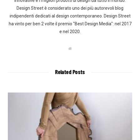
innovative e i migliori prodotti di design da tutto il mondo.
Design Street è considerato uno dei più autorevoli blog
indipendenti dedicati al design contemporaneo. Design Street
ha vinto per ben 2 volte il premio "Best Design Media": nel 2017
e nel 2020.
W
e
b
s
i
t
Related Posts
e