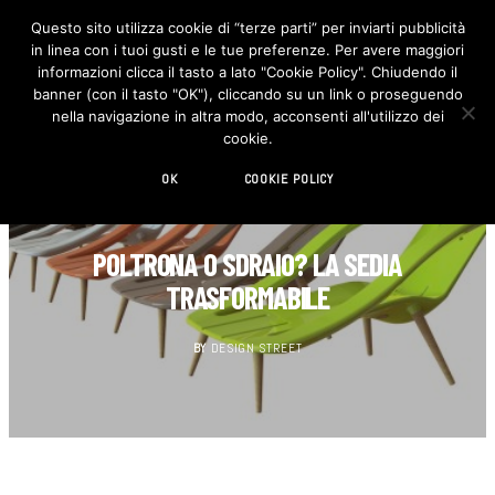
Questo sito utilizza cookie di “terze parti” per inviarti pubblicità
in linea con i tuoi gusti e le tue preferenze. Per avere maggiori
F
I
a
n
informazioni clicca il tasto a lato "Cookie Policy". Chiudendo il
c
s
banner (con il tasto "OK"), cliccando su un link o proseguendo
e
t
b
a
nella navigazione in altra modo, acconsenti all'utilizzo dei
o
g
cookie.
o
r
k
a
m
OK
COOKIE POLICY
DESIGN
POLTRONA O SDRAIO? LA SEDIA
TRASFORMABILE
BY
DESIGN STREET