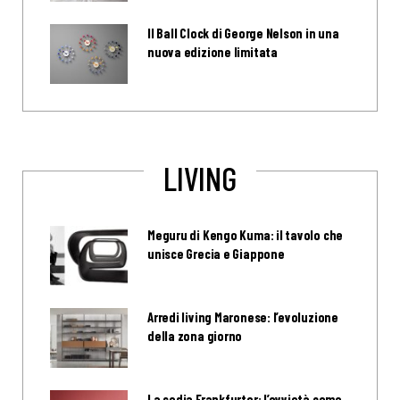
Il Ball Clock di George Nelson in una
nuova edizione limitata
LIVING
Meguru di Kengo Kuma: il tavolo che
unisce Grecia e Giappone
Arredi living Maronese: l’evoluzione
della zona giorno
La sedia Frankfurter: l’ovvietà come