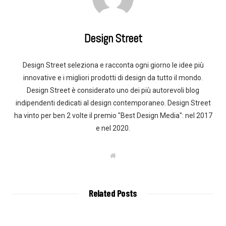
Design Street
Design Street seleziona e racconta ogni giorno le idee più
innovative e i migliori prodotti di design da tutto il mondo.
Design Street è considerato uno dei più autorevoli blog
indipendenti dedicati al design contemporaneo. Design Street
ha vinto per ben 2 volte il premio "Best Design Media": nel 2017
e nel 2020.
W
e
b
s
i
t
Related Posts
e