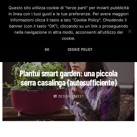
Questo sito utilizza cookie di “terze parti” per inviarti pubblicità
in linea con i tuoi gusti e le tue preferenze. Per avere maggiori
F
I
a
n
informazioni clicca il tasto a lato "Cookie Policy". Chiudendo il
c
s
banner (con il tasto "OK"), cliccando su un link o proseguendo
e
t
b
a
nella navigazione in altra modo, acconsenti all'utilizzo dei
o
g
cookie.
o
r
k
a
m
OK
COOKIE POLICY
DESIGN
Plantui smart garden: una piccola
serra casalinga (autosufficiente)
BY
DESIGN STREET