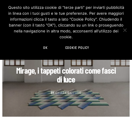
Questo sito utilizza cookie di “terze parti” per inviarti pubblicità
in linea con i tuoi gusti e le tue preferenze. Per avere maggiori
F
I
a
n
informazioni clicca il tasto a lato "Cookie Policy". Chiudendo il
c
s
banner (con il tasto "OK"), cliccando su un link o proseguendo
e
t
b
a
nella navigazione in altra modo, acconsenti all'utilizzo dei
o
g
cookie.
o
r
k
a
m
OK
COOKIE POLICY
CUCINA
Mirage, i tappeti colorati come fasci
di luce
BY
CHIARA GATTUSO