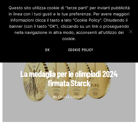
Questo sito utilizza cookie di “terze parti” per inviarti pubblicità
in linea con i tuoi gusti e le tue preferenze. Per avere maggiori
F
I
a
n
informazioni clicca il tasto a lato "Cookie Policy". Chiudendo il
c
s
banner (con il tasto "OK"), cliccando su un link o proseguendo
e
t
b
a
nella navigazione in altra modo, acconsenti all'utilizzo dei
o
g
cookie.
o
r
k
a
m
OK
COOKIE POLICY
DESIGN
La medaglia per le olimpiadi 2024
firmata Starck
BY
CHIARA GATTUSO