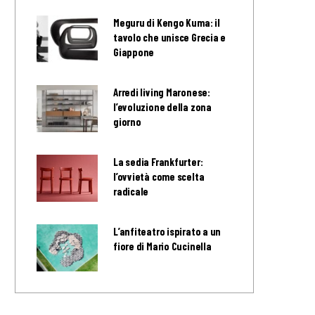
Meguru di Kengo Kuma: il
tavolo che unisce Grecia e
Giappone
Arredi living Maronese:
l’evoluzione della zona
giorno
La sedia Frankfurter:
l’ovvietà come scelta
radicale
L’anfiteatro ispirato a un
fiore di Mario Cucinella