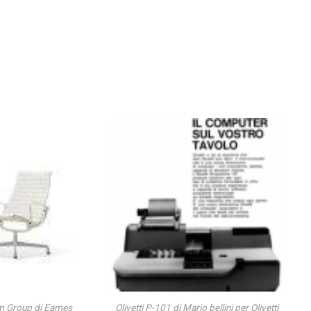
m Group di Eames
Olivetti P-101 di Mario bellini per Olivetti