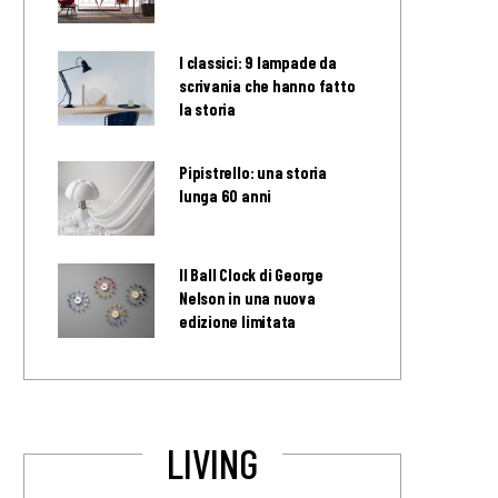
I classici: 9 lampade da
scrivania che hanno fatto
la storia
Pipistrello: una storia
lunga 60 anni
Il Ball Clock di George
Nelson in una nuova
edizione limitata
LIVING