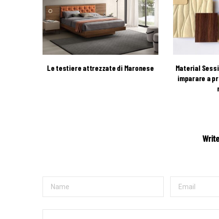
Le testiere attrezzate di Maronese
Material Sess
imparare a pr
Writ