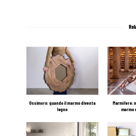
Rel
Ossimoro: quando il marmo diventa
Marmifere: m
legno
marmo d