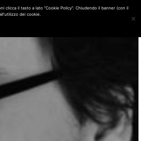
ni clicca il tasto a lato "Cookie Policy". Chiudendo il banner (con il
CONTATTI
l'utilizzo dei cookie.
F
I
P
L
a
n
i
i
c
s
n
n
e
t
t
k
b
a
e
e
o
g
r
d
o
r
e
I
k
a
s
n
m
t