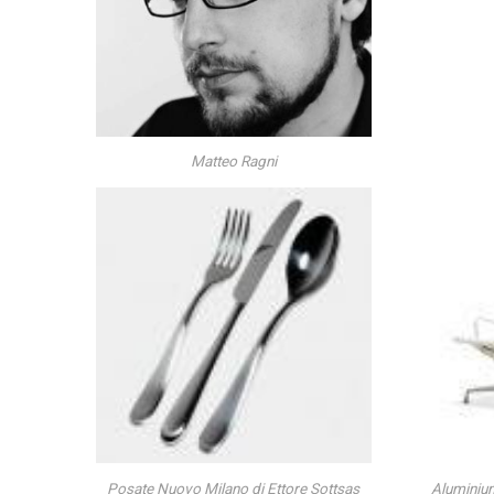
Matteo Ragni
Posate Nuovo Milano di Ettore Sottsas
Aluminiu