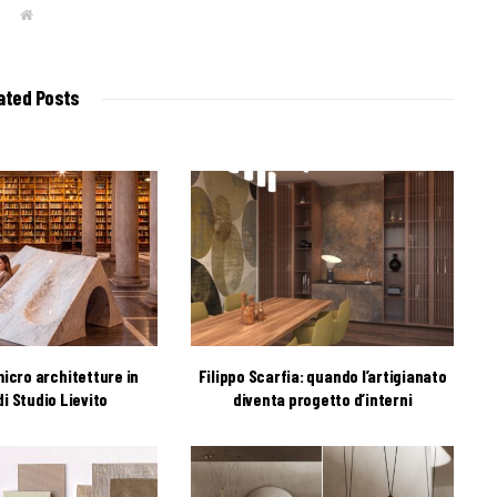
W
e
b
s
i
t
ated Posts
e
icro architetture in
Filippo Scarfia: quando l’artigianato
i Studio Lievito
diventa progetto d’interni