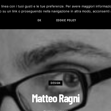
in linea con i tuoi gusti e le tue preferenze. Per avere maggiori informazio
DESIGN
LIVING
HI-TECH
CHI SIAMO
o su un link o proseguendo nella navigazione in altra modo, acconsenti al
OK
COOKIE POLICY
DESIGN
Matteo Ragni