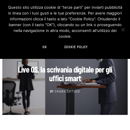
Questo sito utilizza cookie di “terze parti” per inviarti pubblicità
in linea con i tuoi gusti e le tue preferenze. Per avere maggiori
F
I
a
n
informazioni clicca il tasto a lato "Cookie Policy". Chiudendo il
c
s
banner (con il tasto "OK"), cliccando su un link o proseguendo
e
t
b
a
nella navigazione in altra modo, acconsenti all'utilizzo dei
o
g
cookie.
o
r
k
a
m
OK
COOKIE POLICY
DESIGN
Live OS, la scrivania digitale per gli
uffici smart
BY
CHIARA GATTUSO