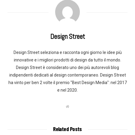
Design Street
Design Street seleziona e racconta ogni giorno le idee più
innovative e i migliori prodotti di design da tutto il mondo.
Design Street è considerato uno dei più autorevoli blog
indipendenti dedicati al design contemporaneo. Design Street
ha vinto per ben 2 volte il premio "Best Design Media": nel 2017
e nel 2020.
W
e
b
s
i
t
Related Posts
e