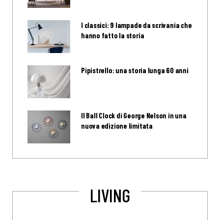
I classici: 9 lampade da scrivania che
hanno fatto la storia
Pipistrello: una storia lunga 60 anni
Il Ball Clock di George Nelson in una
nuova edizione limitata
LIVING