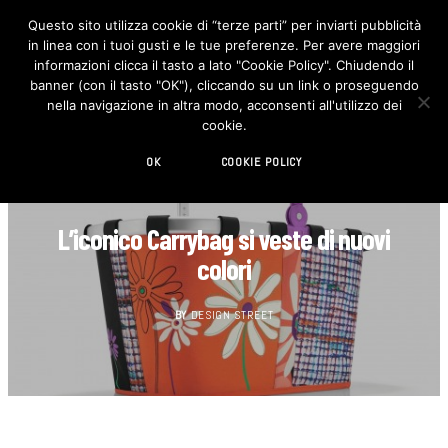
Questo sito utilizza cookie di “terze parti” per inviarti pubblicità
in linea con i tuoi gusti e le tue preferenze. Per avere maggiori
F
I
a
n
informazioni clicca il tasto a lato "Cookie Policy". Chiudendo il
c
s
banner (con il tasto "OK"), cliccando su un link o proseguendo
e
t
b
a
nella navigazione in altra modo, acconsenti all'utilizzo dei
o
g
cookie.
o
r
k
a
m
OK
COOKIE POLICY
DESIGN
L’iconico Carrybag si veste di nuovi
colori
BY
DESIGN STREET